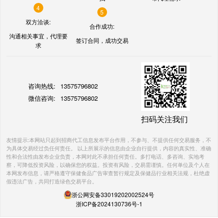
4
5
双方洽谈:
合作成功:
沟通相关事宜，代理要
签订合同，成功交易
求
咨询热线:
13575796802
微信咨询:
13575796802
扫码关注我们
友情提示:本网站只起到招商代工信息发布平台作用，不参与、不提供任何交易服务，不
为具体交易经过负任何责任。 以上所展示的信息由企业自行提供，内容的真实性、准确
性和合法性由发布企业负责，本网对此不承担任何责任。多打电话、多咨询、实地考
察，可降低投资风险，以确保您的权益。投资有风险，交易需谨慎。任何单位及个人在
本网发布信息，请严格遵守保健食品广告审查暂行规定及保健品行业相关法规，杜绝虚
假违法广告，共同打造绿色交易平台。
浙公网安备33019202002524号
浙ICP备2024130736号-1